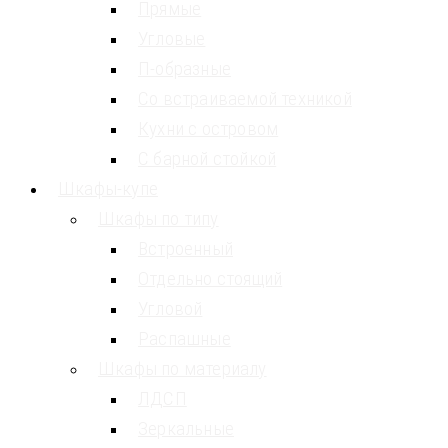
Прямые
Угловые
П-образные
Со встраиваемой техникой
Кухни с островом
С барной стойкой
Шкафы-купе
Шкафы по типу
Встроенный
Отдельно стоящий
Угловой
Распашные
Шкафы по материалу
ЛДСП
Зеркальные