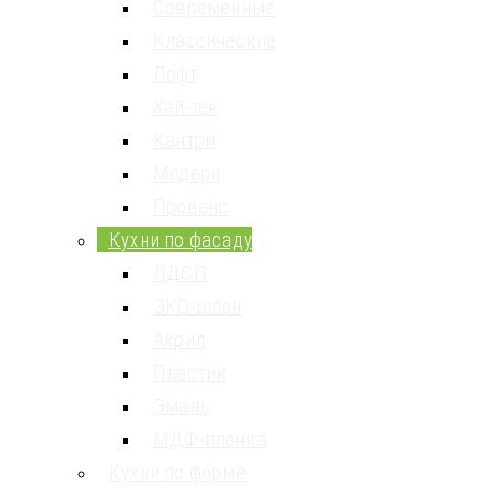
Cовременные
Классические
Лофт
Хай-тек
Кантри
Модерн
Прованс
Кухни по фасаду
ЛДСП
ЭКО-шпон
Акрил
Пластик
Эмаль
МДФ-пленка
Кухни по форме