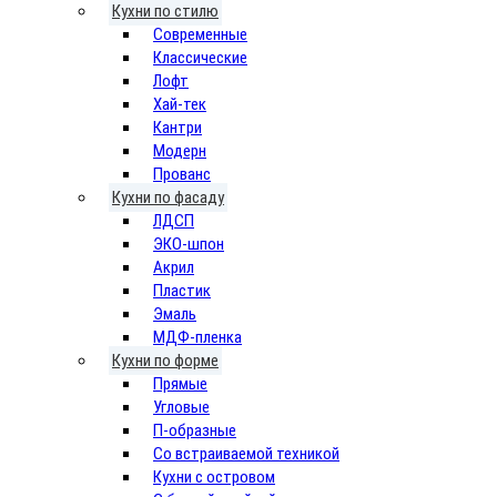
Кухни по стилю
Cовременные
Классические
Лофт
Хай-тек
Кантри
Модерн
Прованс
Кухни по фасаду
ЛДСП
ЭКО-шпон
Акрил
Пластик
Эмаль
МДФ-пленка
Кухни по форме
Прямые
Угловые
П-образные
Со встраиваемой техникой
Кухни с островом