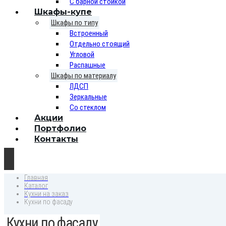
С барной стойкой
Шкафы-купе
Шкафы по типу
Встроенный
Отдельно стоящий
Угловой
Распашные
Шкафы по материалу
ЛДСП
Зеркальные
Со стеклом
Акции
Портфолио
Контакты
Главная
Каталог
Кухни на заказ
Кухни по фасаду
Кухни по фасаду